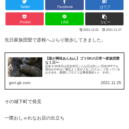
Twitter
Facebook
はてブ
Pocket
LINE
コピー
2021.12.01
2021.11.27
先日家族団欒で彦根へぶらり散歩してきました。
【誰が興味あんねん】ゴリGKの日常〜家族団欒
な１日〜
起床 6:30本日は完全休日こんな日は珍しい完全OFFでも
朝活はやめない最近よく見かけるこの人もこう言っている
おさゆき…順調にブログ１記事更新筋トレ 8:00...
gori-gk.com
2021.11.25
その城下町で発見
一際おしゃれなお店の出立ち