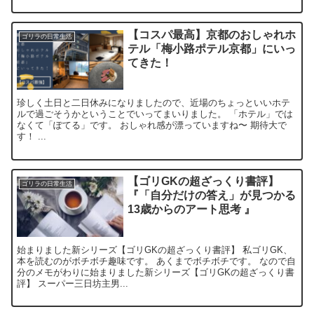
【コスパ最高】京都のおしゃれホ
ゴリラの日常生活
テル「梅小路ポテル京都」にいっ
てきた！
珍しく土日と二日休みになりましたので、近場のちょっといいホテ
ルで過ごそうかということでいってまいりました。 「ホテル」では
なくて「ぽてる」です。 おしゃれ感が漂っていますね〜 期待大で
す！ ...
【ゴリGKの超ざっくり書評】
ゴリラの日常生活
『「自分だけの答え」が見つかる
13歳からのアート思考 』
始まりました新シリーズ【ゴリGKの超ざっくり書評】 私ゴリGK、
本を読むのがボチボチ趣味です。 あくまでボチボチです。 なので自
分のメモがわりに始まりました新シリーズ【ゴリGKの超ざっくり書
評】 スーパー三日坊主男...