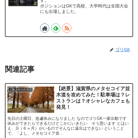
す。
ポジションはGKで高校、大学時代は全国大会
にも出場しました。
ゴリGK
関連記事
【絶景】滋賀県のメタセコイア並
これよかったで！
木道を攻めてみた！駐車場は？レ
ストランは？オシャレなカフェも
発見！
先日の土曜日、急遽休みになりました なのでゴリGK一家出動です
休みができたらできるだけどこかにいきたい そう思います とはい
え、Jr（６ヶ月）がいるのでそんなに遠出はできない ということ
で、「よし、メタセコイア並...