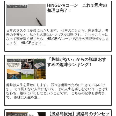
HINGE×Vコーン これで思考の
これよかったで！
整理は完了！
日常のタスクは多岐にわたります。 仕事のことから、家庭生活、将
来の不安など、私たちの脳はいつもフル回転です。 ごちゃごちゃに
なって頭が重く感じたら、HINGE×Vコーンで思考の整理整頓をしま
しょう。 HINGEとは？ ...
「趣味がない」からの脱却 おす
ゴリラの日常生活
すめの趣味ランキング！
趣味は人生を豊かにします。 我々は趣味のために生きているので
す。 そう長くない人生において、その人生を楽しむということはす
なわち、趣味にいそしむということです。 こちらの記事も参考ま
で。 趣味は人生を豊...
【淡路島観光】淡路島のサンセッ
これよかったで！