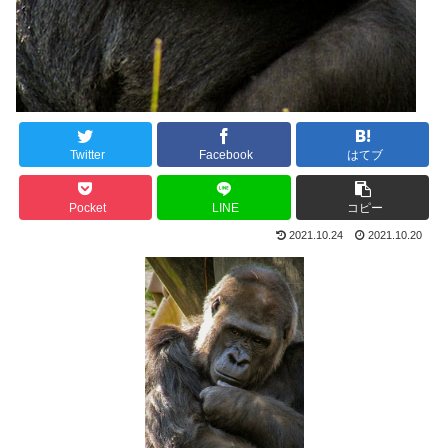
Twitter
Facebook
はてブ
Pocket
LINE
コピー
2021.10.24
2021.10.20