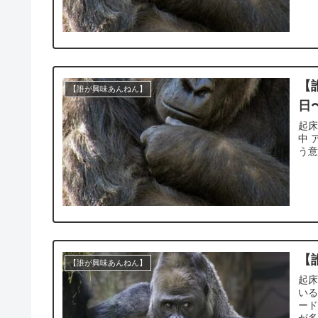
【
【誰が興味あんねん】
日
起床
中 
う意
【
【誰が興味あんねん】
起床
いる
ード