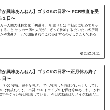
誰が興味あんねん】ゴリGKの日常〜 PCR検査を受
る１日〜
カー人間の独特文化「初蹴り」 初蹴りとは 年初めに初めてサッ
すること サッカー病の人間がこぞって参加する だいたい各所属
ームや出身チームで開催されそこに参加するのがしきたりである
2022.01.11
誰が興味あんねん】ゴリGKの日常〜正月休み終了
１日〜
 7:00 寝坊。完全な寝坊。 でも寝坊した時ほどゆっくりしてし
のは何故だろう。 出発 7:50 ドライブのお供は今年もこれ。 かれ
2年半ぐらい毎日視聴している。 今日の動画はリメイク動画だ...