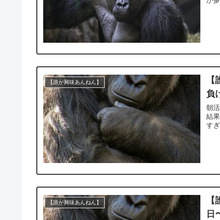
が多
【
【誰が興味あんねん】
負
朝活
結果
すぎ
【
【誰が興味あんねん】
日