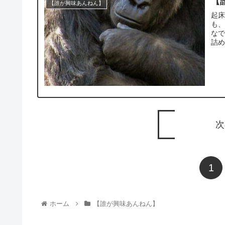
【
【誰が興味あんねん】
起床
も、
なで
詰める
次
1
ホーム
【誰が興味あんねん】