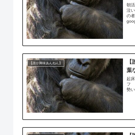
朝活
泣い
の者
goog
【
【誰が興味あんねん】
葉な
起床
フ 
勢い