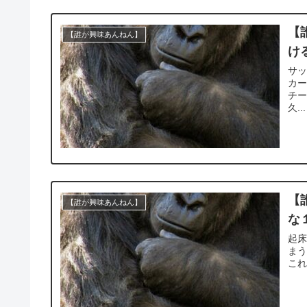
【
【誰が興味あんねん】
け
サッ
カー
チ
久...
【
【誰が興味あんねん】
な
起床
まう
これ