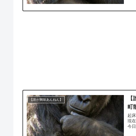
【
【誰が興味あんねん】
町
起床
現在
今日