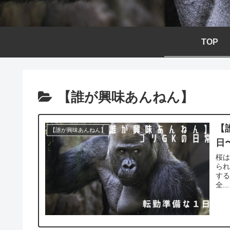
TOP
【誰が興味あんねん】
【
【誰が興味あんねん】
日
桜は
られ
する
全...