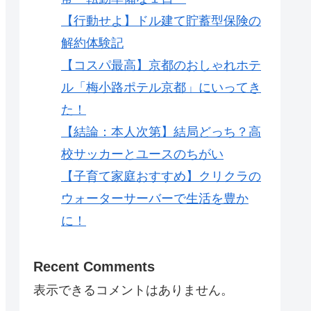
【行動せよ】ドル建て貯蓄型保険の
解約体験記
【コスパ最高】京都のおしゃれホテ
ル「梅小路ポテル京都」にいってき
た！
【結論：本人次第】結局どっち？高
校サッカーとユースのちがい
【子育て家庭おすすめ】クリクラの
ウォーターサーバーで生活を豊か
に！
Recent Comments
表示できるコメントはありません。